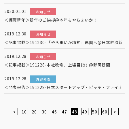
2020.01.01
お知らせ
＜謹賀新年＞新年のご挨拶@本年もやらまいか！
2019.12.30
お知らせ
＜記事掲載＞191230-「やらまいか精神」再興へ@日本経済新
2019.12.28
お知らせ
＜記事掲載＞191228-本社改修、上場目指す@静岡新聞
2019.12.28
外部発表
＜発表報告＞191228-日本スタートアップ・ピッチ・ファイナ
<
10
20
30
46
47
48
49
50
60
>