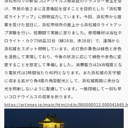
浜松市内での新型コロナウイルス感染症のクラスター発生を受
け、市民の皆さまに注意喚起を促すことを目的とした「浜松警
戒ライトアップ」に照明協力しています。今回、浜松市から提
案を受けた翌日に、浜松市役所の屋上から浜松城のライトアッ
プ実験を行い、短期間で実施に至りました。使用機材は当社ホ
ロライト・カク75W品32台（緑16台、赤16台）で、遠隔から
浜松城をスポット照明しています。点灯色の黄色は緑色と赤色
を混色して実現しており、今後の状況に応じて緑色や赤色に変
更することを想定して準備しました。消費電力は2kW程度とな
り電気代は1時間当たり40円となります。また浜松城の天守閣
に収まる拡がり角4度の角型配光として、浜松城周囲に余分な
光を照射しないように配慮しています。一致団結して一刻も早
いコロナウイルスの収束を祈ります。
https://prtimes.jp/main/html/rd/p/000000013.000041665.