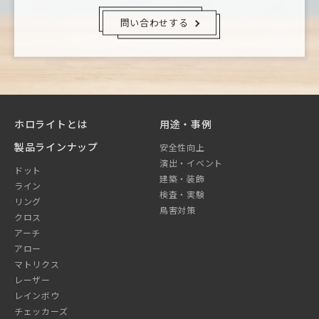
問い合わせする
ホロライトとは
用途・事例
製品ラインナップ
安全性向上
演出・イベント
ドット
建築・装飾
ライン
検査・実験
リング
鳥害対策
クロス
アーチ
アロー
マトリクス
レーザー
レインボウ
チェッカーズ