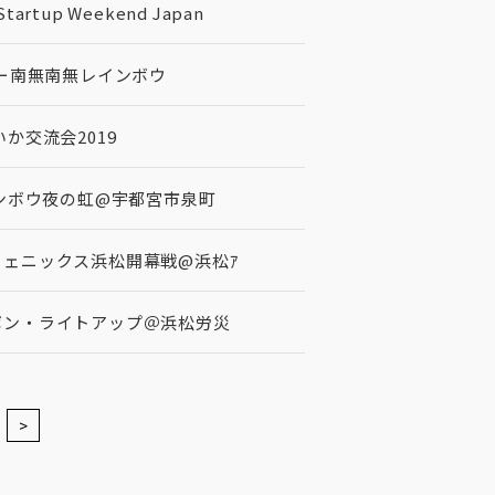
rtup Weekend Japan
イバー南無南無レインボウ
いか交流会2019
ンボウ夜の虹@宇都宮市泉町
オフェニックス浜松開幕戦@浜松ｱ
リボン・ライトアップ＠浜松労災
>