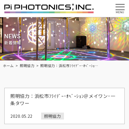
MENU
NEWS
新着情報
Breadcrumbs
ホーム
照明協力
照明協力：浜松市ﾌﾗｲﾃﾞｰ･ｵﾍﾞｰｼｮﾝ＠メイワン･一条タワー
照明協力：浜松市ﾌﾗｲﾃﾞｰ･ｵﾍﾞｰｼｮﾝ＠メイワン･一
条タワー
2020.05.22
照明協力