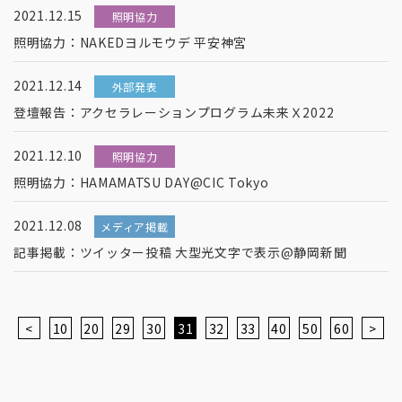
2021.12.15
照明協力
照明協力：NAKEDヨルモウデ 平安神宮
2021.12.14
外部発表
登壇報告：アクセラレーションプログラム未来Ｘ2022
2021.12.10
照明協力
照明協力：HAMAMATSU DAY@CIC Tokyo
2021.12.08
メディア掲載
記事掲載：ツイッター投稿 大型光文字で表示@静岡新聞
<
10
20
29
30
31
32
33
40
50
60
>