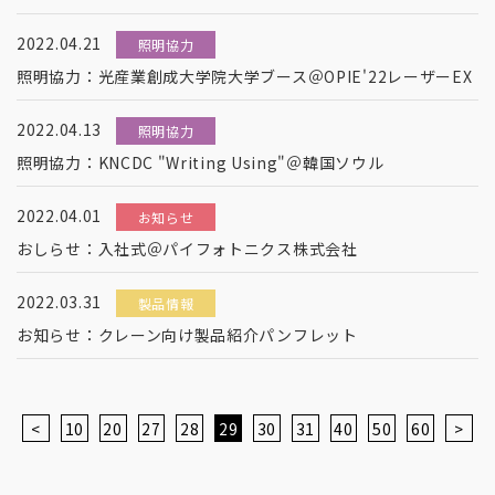
2022.04.21
照明協力
照明協力：光産業創成大学院大学ブース＠OPIE'22レーザーEX
2022.04.13
照明協力
照明協力：KNCDC "Writing Using"＠韓国ソウル
2022.04.01
お知らせ
おしらせ：入社式＠パイフォトニクス株式会社
2022.03.31
製品情報
お知らせ：クレーン向け製品紹介パンフレット
<
10
20
27
28
29
30
31
40
50
60
>