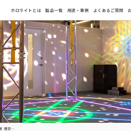
ホロライトとは
製品一覧
用途・事例
よくあるご質問
照明協力：富士市工場夜景 煙突ライトアップ@静岡県富士市