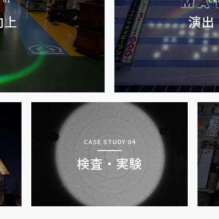
向上
演出
CASE STUDY 04
検査・実験