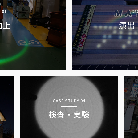
 01
CA
向上
演出
CASE STUDY 04
検査・実験