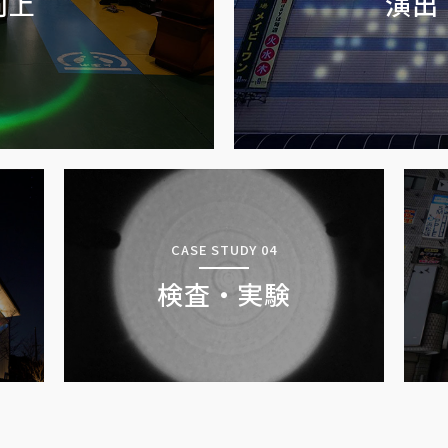
向上
演出
CASE STUDY 04
検査・実験