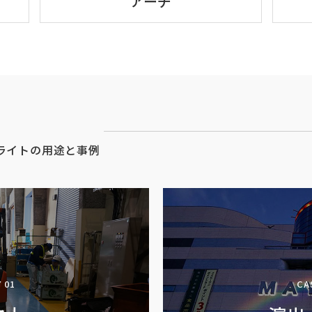
アーチ
ライトの用途と事例
 01
CA