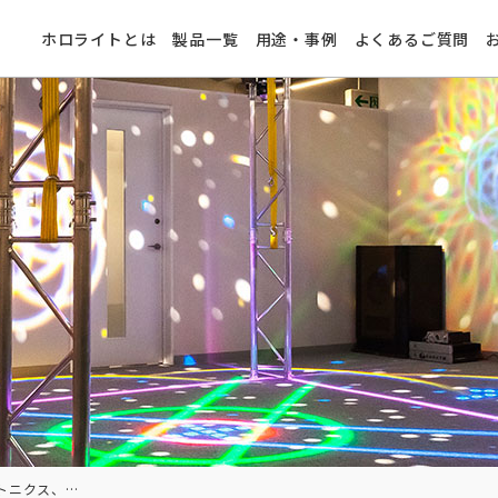
ホロライトとは
製品一覧
用途・事例
よくあるご質問
記事掲載：パイフォトニクス、天井クレーン作業補助照明２種追加@日刊工業新聞