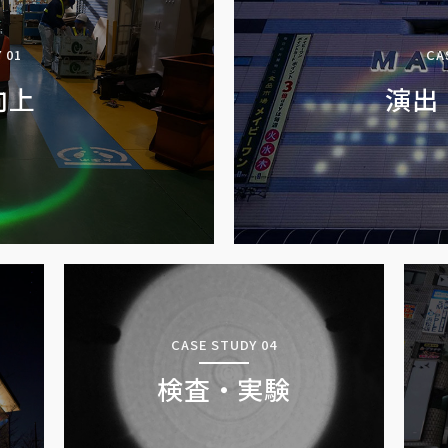
 01
CA
向上
演出
CASE STUDY 04
検査・実験