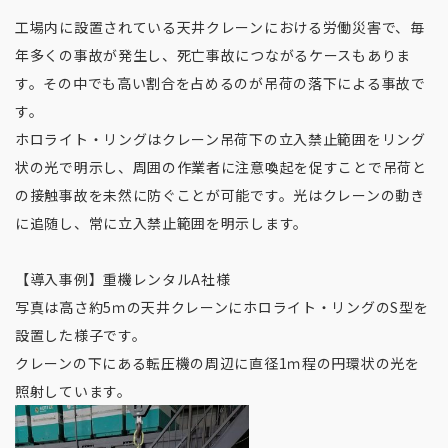
工場内に設置されている天井クレーンにおける労働災害で、毎
年多くの事故が発生し、死亡事故につながるケースもありま
す。その中でも高い割合を占めるのが吊荷の落下による事故で
す。
ホロライト・リングはクレーン吊荷下の立入禁止範囲をリング
状の光で明示し、周囲の作業者に注意喚起を促すことで吊荷と
の接触事故を未然に防ぐことが可能です。光はクレーンの動き
に追随し、常に立入禁止範囲を明示します。
【導入事例】重機レンタルA社様
写真は高さ約5ｍの天井クレーンにホロライト・リングのS型を
設置した様子です。
クレーンの下にある転圧機の周辺に直径1ｍ程の円環状の光を
照射しています。