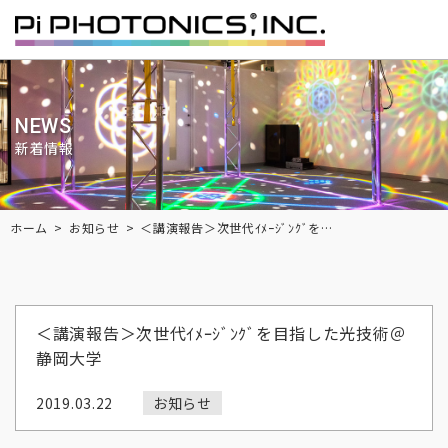
NEWS
新着情報
Breadcrumbs
ホーム
お知らせ
＜講演報告＞次世代ｲﾒｰｼﾞﾝｸﾞを目指した光技術＠静岡大学
＜講演報告＞次世代ｲﾒｰｼﾞﾝｸﾞを目指した光技術＠
静岡大学
2019.03.22
お知らせ