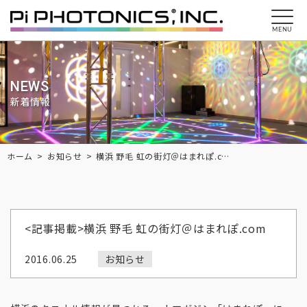
MENU
NEWS
新着情報
Breadcrumbs
ホーム
お知らせ
横浜 野毛 虹の街灯＠はまれぽ.com
<記事掲載>横浜 野毛 虹の街灯＠はまれぽ.com
2016.06.25
お知らせ