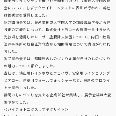
静岡市グランシップで催された静岡ものづくり未来応援団
の総
会において、しずテクサイトコンテストの表彰が行わ
れ、当社
は優秀賞を受賞しました。
記念講演会では、光産
業創成大学院大学の加藤義章学長から光
技術の可能性につ
いて、株式会社トヨコーの豊澤一晃社長から
光技術を活用
したレーザー塗膜除去装置について、内田・鮫島
法律事務
所の鮫島正洋代表から知財戦略について講演が行われ
まし
た。
製品展示会では、静岡県のものづくり企業が自社のも
のづくり
の魅力について紹介しました。
当社は、演出用レ
インボウとウェイヴ、安全用ラインとリング
とアロー、建
築用ウォールウォッシャーなど、最新のホロライ
トを展示
しました。
静岡のものづくりを支える企業20社が集結し
、展示会場は大変
賑やかでした。
＜パイフォトニクスしずテクサイト＞