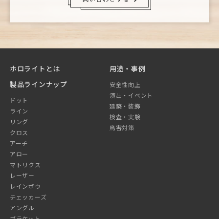
ホロライトとは
用途・事例
製品ラインナップ
安全性向上
演出・イベント
ドット
建築・装飾
ライン
検査・実験
リング
鳥害対策
クロス
アーチ
アロー
マトリクス
レーザー
レインボウ
チェッカーズ
アングル
ブラケット